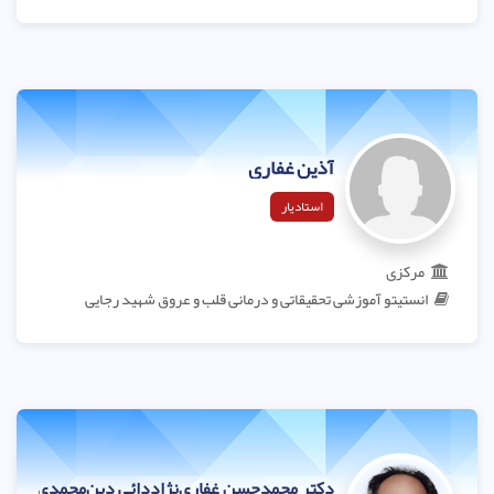
آذین غفاری
استادیار
مرکزی
انستیتو آموزشی تحقیقاتی و درمانی قلب و عروق شهید رجایی
دکتر محمدحسن غفاری‌نژاددائی دین‌محمدی