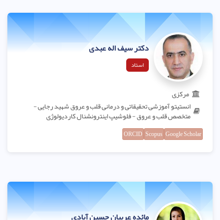
دکتر سیف اله عبدی
استاد
مرکزی
انستیتو آموزشی تحقیقاتی و درمانی قلب و عروق شهید رجایی -
متخصص قلب و عروق - فلوشیپ اینترونشنال کاردیولوژی
ORCID
Scopus
Google Scholar
مائده عربیان حسین آبادی