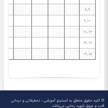
9_8
10_9
12_10
16_13
18_16
© کلیه حقوق متعلق به انستیتو آموزشی ، تحقیقاتی و درمانی
قلب و عروق شهید رجایی می‌باشد.